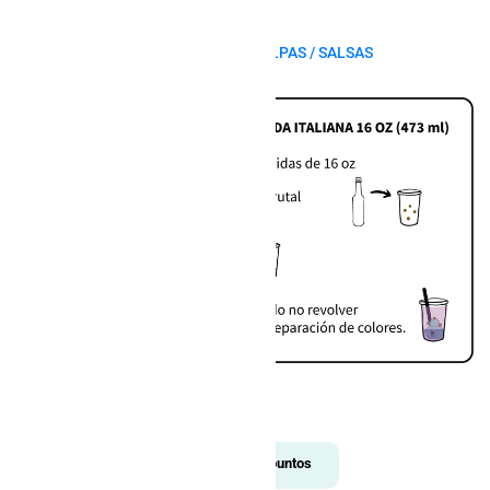
SKU:
6410945222926
Categorías:
JARABES
,
JARABES / PULPAS / SALSAS
$
197.00
Compre este artículo y obtenga
puntos