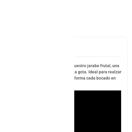
Añadir al carrito
Descripción
Descubre el sabor irresistible de nuestro jarabe frutal, una
explosión de frutas frescas en cada gota. Ideal para realzar
tus postres, bebidas y más. ¡Transforma cada bocado en
una experiencia deliciosa y única!