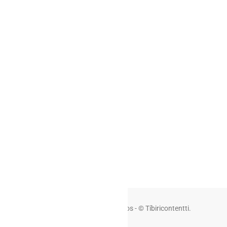
Mis Pedidos
Regístrate
Ver la tienda
Nosotros
¿Quiénes Somos?
Recicla con Tíbiri
Desarrolla tu Producto
Patrocinios
Todos los derechos reservados - © Tíbiricontentti.