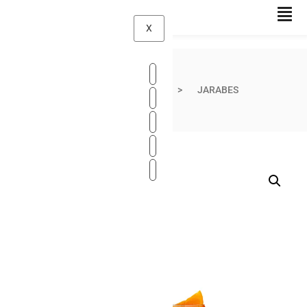
X
Inicio
Productos Tíbiri
JARABES / PULPAS / SALSAS
JARABES
Jarabe Naranja 750 ml