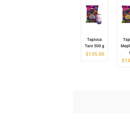
Popote
Tapioca
Tapioca
Tap
Tapioca 50
Vainilla
Taro 500 g
Mapl
pzas
500 g
$
135.00
$
100.00
$
135.00
$
13