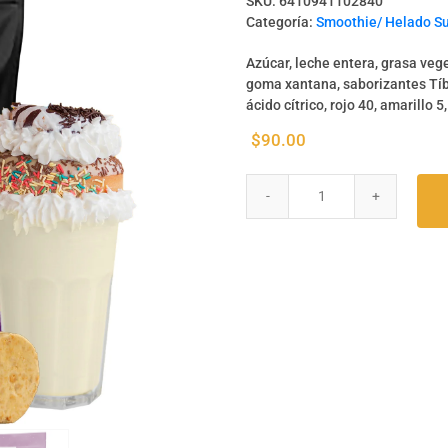
SKU:
6410941102840
Categoría:
Smoothie/ Helado S
Azúcar, leche entera, grasa vege
goma xantana, saborizantes Tíbir
ácido cítrico, rojo 40, amarillo 
$
90.00