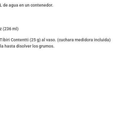
7 L de agua en un contenedor.
z (236 ml)
íbiri Contentti (25 g) al vaso. (cuchara medidora incluida)
la hasta disolver los grumos.