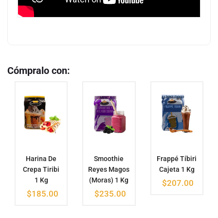
Cómpralo con:
Harina De
Smoothie
Frappé Tíbiri
Crepa Tiribi
Reyes Magos
Cajeta 1 Kg
1 Kg
(Moras) 1 Kg
$
207.00
$
185.00
$
235.00